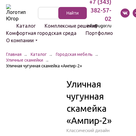
+7 (343)
382-57-
Указатели
Найти
и стенды
02
Каталог
Комплексные решения
info@ugor.ru
Комфортная городская среда
Портфолио
О компании
Главная
Каталог
Городская мебель
Уличные скамейки
Световые
Уличная чугунная скамейка «Ампир-2»
комплексы
Уличная
Светильники
Болларды
чугунная
Цоколи
скамейка
«Ампир-2»
Скамейки
Классический дизайн