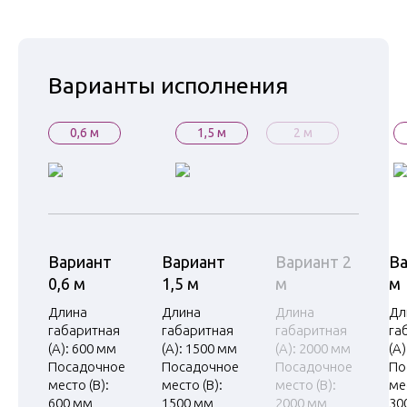
Варианты исполнения
0,6 м
1,5 м
2 м
Вариант
Вариант
Вариант 2
Ва
0,6 м
1,5 м
м
м
Длина
Длина
Длина
Дл
габаритная
габаритная
габаритная
га
(А): 600 мм
(А): 1500 мм
(А): 2000 мм
(А
Посадочное
Посадочное
Посадочное
По
место (В):
место (В):
место (В):
ме
600 мм
1500 мм
2000 мм
30