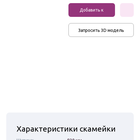
Вазоны
Добавить к
Урны для мусора
заказу
Велопарковки
Запросить 3D модель
Ограждения
Перголы и
навесы
Чугунные люки
Приствольные
решетки
Указатели и
стенды
Характеристики скамейки