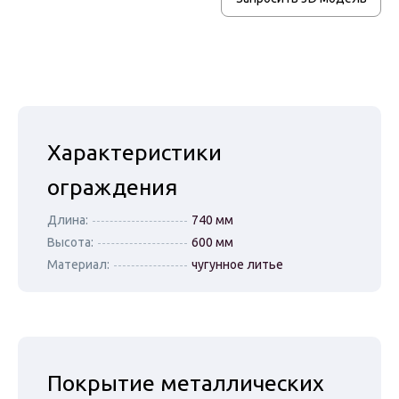
Вазоны
Урны для мусора
Велопарковки
Ограждения
Перголы и
Характеристики
навесы
ограждения
Чугунные люки
Приствольные
Длина:
740 мм
решетки
Высота:
600 мм
Материал:
чугунное литье
Указатели и
стенды
Покрытие металлических