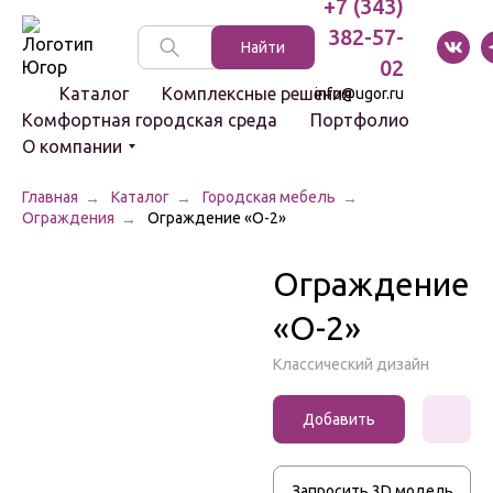
+7 (343)
382-57-
Указатели
Найти
и стенды
02
Каталог
Комплексные решения
info@ugor.ru
Комфортная городская среда
Портфолио
О компании
Главная
Каталог
Городская мебель
Ограждения
Ограждение «О-2»
Световые
комплексы
Ограждение
Светильники
«О-2»
Болларды
Классический дизайн
Цоколи
Добавить
к заказу
Скамейки
Запросить 3D модель