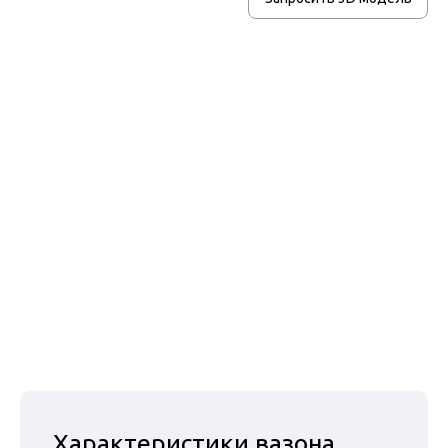
Вазоны
Урны для мусора
Велопарковки
Ограждения
Перголы и
навесы
Чугунные люки
Приствольные
решетки
Указатели и
стенды
Характеристики вазона