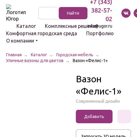
+7 (343)
382-57-
Указатели
Найти
и стенды
02
Каталог
Комплексные решения
info@ugor.ru
Комфортная городская среда
Портфолио
О компании
Главная
Каталог
Городская мебель
Уличные вазоны для цветов
Вазон «Фелис-1»
Световые
комплексы
Вазон
Светильники
«Фелис-1»
Болларды
Современный дизайн
Цоколи
Добавить
к заказу
Скамейки
Запросить 3D модель