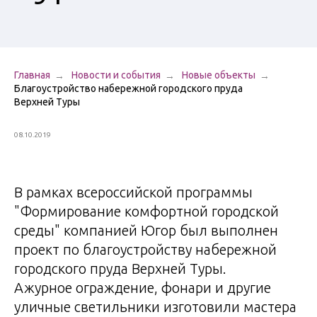
Вазоны
Урны для мусора
Велопарковки
Главная
Новости и события
Новые объекты
Ограждения
Благоустройство набережной городского пруда
Верхней Туры
Перголы и
навесы
08.10.2019
Чугунные люки
Приствольные
решетки
В рамках всероссийской программы
"Формирование комфортной городской
Указатели и
стенды
среды" компанией Югор был выполнен
проект по благоустройству набережной
городского пруда Верхней Туры.
Ажурное ограждение, фонари и другие
уличные светильники изготовили мастера