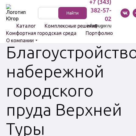
+7 (343)
382-57-
Указатели
Найти
и стенды
02
Каталог
Комплексные решения
info@ugor.ru
Комфортная городская среда
Портфолио
О компании
Благоустройств
Световые
набережной
комплексы
Светильники
городского
Болларды
Цоколи
пруда Верхней
Туры
Скамейки