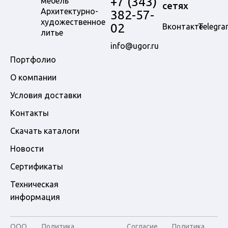
+7 (343)
мебель
сетях
Архитектурно-
382-57-
художественное
02
Вконтакте
Telegra
литье
info@ugor.ru
Портфолио
О компании
Условия доставки
Контакты
Скачать каталоги
Новости
Сертификаты
Техническая
информация
ООО
Политика
Согласие
Политика