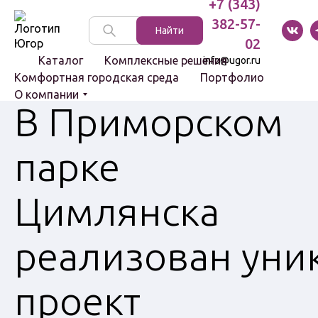
+7 (343)
382-57-
Указатели
Найти
и стенды
02
Каталог
Комплексные решения
info@ugor.ru
Комфортная городская среда
Портфолио
О компании
В Приморском
Световые
парке
комплексы
Светильники
Цимлянска
Болларды
Цоколи
реализован уни
проект
Скамейки