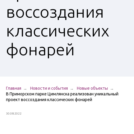
Вазоны
воссоздания
Урны для мусора
классических
Велопарковки
Ограждения
фонарей
Перголы и
навесы
Чугунные люки
Приствольные
решетки
Главная
Новости и события
Новые объекты
Указатели и
В Приморском парке Цимлянска реализован уникальный
стенды
проект воссоздания классических фонарей
30.08.2022