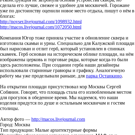
сделала его лучше, свежее и удобнее для москвичей. Горожане
уже по достоинству оценили новое место отдыха, пишут о нём в
блогах:
http://novser.livejournal.com/1098932.html
http://macos.livejournal.com/1072050.html
Компания Югор тоже приняла участие в обновление сквера и
изготовила скамьи и урны. Специально для Калужской площади
был нарисован и отлит герб, который установлен в спинках
скамеек. Герб основан на историческом облике площади, на нём
изображены церковь и торговые ряды, которые когда-то были
здесь расположены. При создании герба наши дизайнеры
использовали старинные гравюры и графику. Аналогичную
работу мы уже проделывали раньше, для
парка Останкино
.
На открытии площади присутствовал мэр Москвы Сергей
Собянин. Говорят, что площадь стала его излюбленным местом
для прогулок в обеденное время. Мы надеемся, что наши
изделия придутся по душе и остальным москвичам и гостям
столицы.
Автор фото —
http://macos.livejournal.com
Город: Москва
Тип продукции: Малые архитектурные формы