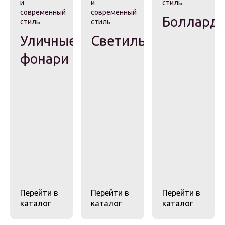
и
и
стиль
Вазоны
современный
современный
Боллард
стиль
стиль
Урны для мусора
Уличные
Светильники
Велопарковки
фонари
Ограждения
Перголы и
навесы
Чугунные люки
Приствольные
решетки
Указатели и
стенды
Перейти в
Перейти в
Перейти в
каталог
каталог
каталог