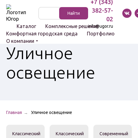
+7 (343)
382-57-
Указатели
Найти
и стенды
02
Каталог
Комплексные решения
info@ugor.ru
Комфортная городская среда
Портфолио
О компании
Уличное
Световые
освещение
комплексы
Светильники
Болларды
Цоколи
Главная
Уличное освещение
Скамейки
Классический
Классический
Современный