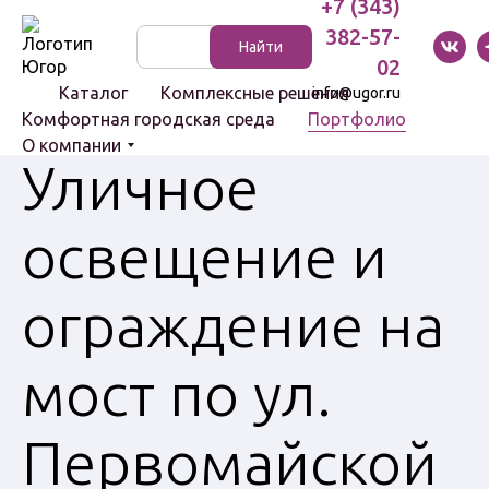
+7 (343)
382-57-
Указатели
Найти
и стенды
02
Каталог
Комплексные решения
info@ugor.ru
Комфортная городская среда
Портфолио
О компании
Уличное
Световые
освещение и
комплексы
Светильники
ограждение на
Болларды
Цоколи
мост по ул.
Первомайской
Скамейки