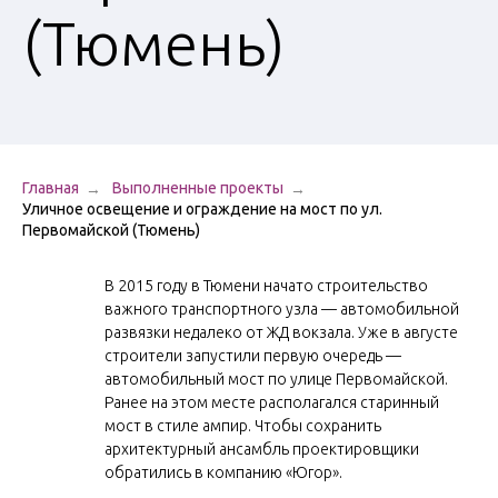
Вазоны
(Тюмень)
Урны для мусора
Велопарковки
Ограждения
Перголы и
Главная
Выполненные проекты
навесы
Уличное освещение и ограждение на мост по ул.
Чугунные люки
Первомайской (Тюмень)
Приствольные
В 2015 году в Тюмени начато строительство
решетки
важного транспортного узла — автомобильной
Указатели и
развязки недалеко от ЖД вокзала. Уже в августе
строители запустили первую очередь —
стенды
автомобильный мост по улице Первомайской.
Ранее на этом месте располагался старинный
мост в стиле ампир. Чтобы сохранить
архитектурный ансамбль проектировщики
обратились в компанию «Югор».